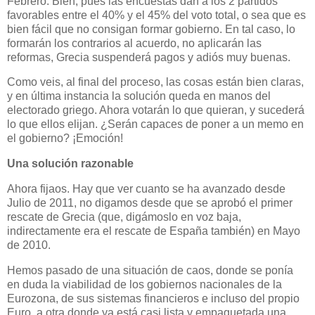
Febrero. Bien, pues las encuestas dan a los 2 partidos
favorables entre el 40% y el 45% del voto total, o sea que es
bien fácil que no consigan formar gobierno. En tal caso, lo
formarán los contrarios al acuerdo, no aplicarán las
reformas, Grecia suspenderá pagos y adiós muy buenas.
Como veis, al final del proceso, las cosas están bien claras,
y en última instancia la solución queda en manos del
electorado griego. Ahora votarán lo que quieran, y sucederá
lo que ellos elijan. ¿Serán capaces de poner a un memo en
el gobierno? ¡Emoción!
Una solución
razonable
Ahora fijaos. Hay que ver cuanto se ha avanzado desde
Julio de 2011, no digamos desde que se aprobó el primer
rescate de Grecia (que, digámoslo en voz baja,
indirectamente era el rescate de España también) en Mayo
de 2010.
Hemos pasado de una situación de caos, donde se ponía
en duda la viabilidad de los gobiernos nacionales de la
Eurozona, de sus sistemas financieros e incluso del propio
Euro, a otra donde ya está casi lista y empaquetada una