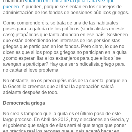
colaboran
votando en contra de la quita cada vez que
pueden
. Y pueden, porque se sientan en los cons
ej
os de
administración de los fondos de pensiones públicos griegos.
Como comprenderéis, se trata de una de las habituales
poses para la galería de los políticos (sindicalistas en este
caso) jetapálidas que tanto abundan en ese país. Sostienen
que están defendiendo los intereses de los pensionistas
griegos que participan en los fondos. Pero claro, lo que no
dicen es que si los propios griegos no participan en la quita
¿como esperan liar a los extranjeros para que ellos sí se
avengan a participar? Hay que ser sindicalista griego para
no captar el leve problema.
No obstante, no os preocupéis más de la cuenta, porque en
la Gacetilla creemos que al final la aprobación saldrá
adelante después de todo.
Democracia griega
No creais tampoco que la quita es el último paso de este
largo proceso. En Abril de 2012, hay elecciones en Grecia, y
el gobierno que salga de ellas será el que tenga que poner
en práctica real los recortes que el país aceptó hacer en