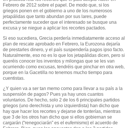
Febrero de 2012 sobre el papel. De modo que, si los
griegos ponen en el gobierno a uno de los numerosos
jetapálidas que tanto abundan por sus lares, puede
perfectamente suceder que el interesado se busque una
excusa y se niegue a aplicar los recortes pactados.
Si eso sucediera, Grecia perdería inmediatamente acceso al
plan de rescate aprobado en Febrero, la Eurozona d
ej
aría
de prestarles dinero, y el país suspendería pagos ipso facto.
Naturalmente, eso no es lo que los jetapálidas dicen, pero si
queréis conocer los inventos y milongas que se les van
ocurriendo como excusas, tendréis que pinchar en otra web,
porque en la Gacetilla no tenemos mucho tiempo para
cuentistas.
¿Y quien va a ser tan memo como para llevar a su país a la
suspensión de pagos? Pues ya hay unos cuantos
voluntarios. De hecho, solo 2 de los 6 principales partidos
griegos (uno derechista y uno izquierdista) han dicho que
hay que hacer los recortes y d
ej
arse de tonterías, mientras
que 3 de los otros han dicho que si ellos gobiernan se
cargarán (“renegociarán” es el eufemismo) el acuerdo de