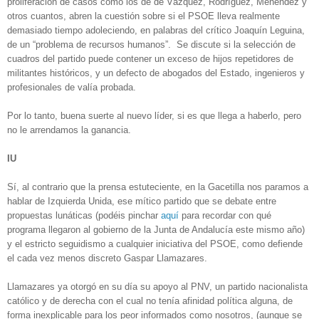
proliferación de casos como los de de Vázquez, Rodríguez, Menéndez y
otros cuantos, abren la cuestión sobre si el PSOE lleva realmente
demasiado tiempo adoleciendo, en palabras del crítico Joaquín Leguina,
de un “problema de recursos humanos”. Se discute si la selección de
cuadros del partido puede contener un exceso de hijos repetidores de
militantes históricos, y un defecto de abogados del Estado, ingenieros y
profesionales de valía probada.
Por lo tanto, buena suerte al nuevo líder, si es que llega a haberlo, pero
no le arrendamos la ganancia.
IU
Sí, al contrario que la prensa estuteciente, en la Gacetilla nos paramos a
hablar de Izquierda Unida, ese mítico partido que se debate entre
propuestas lunáticas (podéis pinchar
aquí
para recordar con qué
programa llegaron al gobierno de la Junta de Andalucía este mismo año)
y el estricto seguidismo a cualquier iniciativa del PSOE, como defiende
el cada vez menos discreto Gaspar Llamazares.
Llamazares ya otorgó en su día su apoyo al PNV, un partido nacionalista
católico y de derecha con el cual no tenía afinidad política alguna, de
forma inexplicable para los peor informados como nosotros, (aunque se