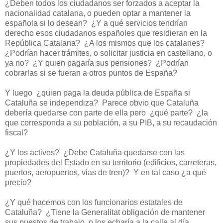
¿Deben todos los ciudadanos ser forzados a aceptar la
nacionalidad catalana, o pueden optar a mantener la
española si lo desean?
¿Y a qué servicios tendrían
derecho esos ciudadanos españoles que residieran en la
República Catalana?
¿A los mismos que los catalanes?
¿Podrían hacer trámites, o solicitar justicia en castellano, o
ya no?
¿Y quien pagaría sus pensiones?
¿Podrían
cobrarlas si se fueran a otros puntos de España?
Y luego
¿quien paga la deuda pública de España si
Cataluña se independiza?
Parece obvio que Cataluña
debería quedarse con parte de ella pero
¿qué parte?
¿la
que corresponda a su población, a su PIB, a su recaudación
fiscal?
¿Y los activos?
¿Debe Cataluña quedarse con las
propiedades del Estado en su territorio (edificios, carreteras,
puertos, aeropuertos, vias de tren)?
Y en tal caso ¿a qué
precio?
¿Y qué hacemos con los funcionarios estatales de
Cataluña?
¿Tiene la Generalitat obligación de mantener
sus puestos de trabajo, o los echaría a la calle al día