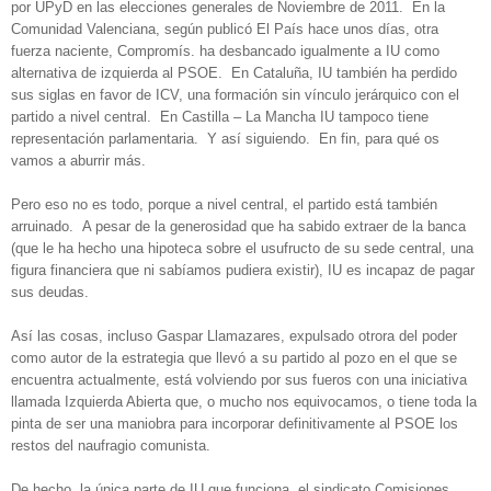
por UPyD en las elecciones generales de Noviembre de 2011. En la
Comunidad Valenciana, según publicó El País hace unos días, otra
fuerza naciente, Compromís. ha desbancado igualmente a IU como
alternativa de izquierda al PSOE. En Cataluña, IU también ha perdido
sus siglas en favor de ICV, una formación sin vínculo jerárquico con el
partido a nivel central. En Castilla – La Mancha IU tampoco tiene
representación parlamentaria. Y así siguiendo. En fin, para qué os
vamos a aburrir más.
Pero eso no es todo, porque a nivel central, el partido está también
arruinado. A pesar de la generosidad que ha sabido extraer de la banca
(que le ha hecho una hipoteca sobre el usufructo de su sede central, una
figura financiera que ni sabíamos pudiera existir), IU es incapaz de pagar
sus deudas.
Así las cosas, incluso Gaspar Llamazares, expulsado otrora del poder
como autor de la estrategia que llevó a su partido al pozo en el que se
encuentra actualmente, está volviendo por sus fueros con una iniciativa
llamada Izquierda Abierta que, o mucho nos equivocamos, o tiene toda la
pinta de ser una maniobra para incorporar definitivamente al PSOE los
restos del naufragio comunista.
De hecho, la única parte de IU que funciona, el sindicato Comisiones