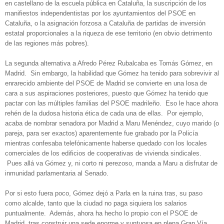
en castellano de la escuela pública en Cataluña, la suscripción de los
manifiestos independentistas por los ayuntamientos del PSOE en
Cataluña, o la asignación forzosa a Cataluña de partidas de inversión
estatal proporcionales a la riqueza de ese territorio (en obvio detrimento
de las regiones más pobres).
La segunda alternativa a Afredo Pérez Rubalcaba es Tomás Gómez, en
Madrid. Sin embargo, la habilidad que Gómez ha tenido para sobrevivir al
enrarecido ambiente del PSOE de Madrid se convierte en una losa de
cara a sus aspiraciones posteriores, puesto que Gómez ha tenido que
pactar con las múltiples familias del PSOE madrileño. Eso le hace ahora
rehén de la dudosa historia ética de cada una de ellas. Por ejemplo,
acaba de nombrar senadora por Madrid a Maru Menéndez, cuyo marido (o
pareja, para ser exactos) aparentemente fue grabado por la Policía
mientras confesaba telefónicamente haberse quedado con los locales
comerciales de los edificios de cooperativas de vivienda sindicales.
Pues allá va Gómez y, ni corto ni perezoso, manda a Maru a disfrutar de
inmunidad parlamentaria al Senado.
Por si esto fuera poco, Gómez dejó a Parla en la ruina tras, su paso
como alcalde, tanto que la ciudad no paga siquiera los salarios
puntualmente. Además, ahora ha hecho lo propio con el PSOE de
Madrid, tras construir una sede enorme y suntuosa en plena Gran Vía