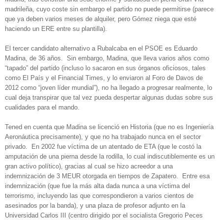
madrileña, cuyo coste sin embargo el partido no puede permitirse (parece
que ya deben varios meses de alquiler, pero Gómez niega que esté
haciendo un ERE entre su plantilla).
El tercer candidato alternativo a Rubalcaba en el PSOE es Eduardo
Madina, de 36 años. Sin embargo, Madina, que lleva varios años como
“tapado” del partido (incluso lo sacaron en sus órganos oficiosos, tales
como El País y el Financial Times, y lo enviaron al Foro de Davos de
2012 como “joven líder mundial”), no ha llegado a progresar realmente, lo
cual deja transpirar que tal vez pueda despertar algunas dudas sobre sus
cualidades para el mando.
Tened en cuenta que Madina se licenció en Historia (que no es Ingeniería
Aeronáutica precisamente), y que no ha trabajado nunca en el sector
privado. En 2002 fue víctima de un atentado de ETA (que le costó la
amputación de una pierna desde la rodilla, lo cual indiscutiblemente es un
gran activo político), gracias al cual se hizo acreedor a una
indemnización de 3 MEUR otorgada en tiempos de Zapatero. Entre esa
indemnización (que fue la más alta dada nunca a una víctima del
terrorismo, incluyendo las que correspondieron a varios cientos de
asesinados por la banda), y una plaza de profesor adjunto en la
Universidad Carlos III (centro dirigido por el socialista Gregorio Peces