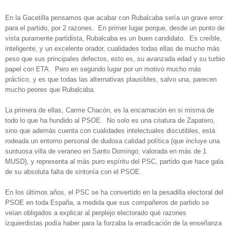
En la Gacetilla pensamos que acabar con Rubalcaba sería un grave error
para el partido, por 2 razones. En primer lugar porque, desde un punto de
vista puramente partidista, Rubalcaba es un buen candidato. Es creíble,
inteligente, y un excelente orador, cualidades todas ellas de mucho más
peso que sus principales defectos, esto es, su avanzada edad y su turbio
papel con ETA. Pero en segundo lugar por un motivo mucho más
práctico, y es que todas las alternativas plausibles, salvo una, parecen
mucho peores que Rubalcaba.
La primera de ellas, Carme Chacón, es la encarnación en si misma de
todo lo que ha hundido al PSOE. No solo es una criatura de Zapatero,
sino que además cuenta con cualidades intelectuales discutibles, está
rodeada un entorno personal de dudosa calidad política (que incluye una
suntuosa villa de veraneo en Santo Domingo, valorada en más de 1
MUSD), y representa al más puro espíritu del PSC, partido que hace gala
de su absoluta falta de sintonía con el PSOE.
En los últimos años, el PSC se ha convertido en la pesadilla electoral del
PSOE en toda España, a medida que sus compañeros de partido se
veían obligados a explicar al perplejo electorado qué razones
izquierdistas podía haber para la forzaba la erradicación de la enseñanza