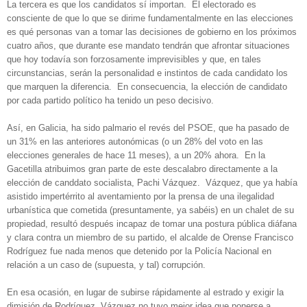
La tercera es que los candidatos sí importan. El electorado es
consciente de que lo que se dirime fundamentalmente en las elecciones
es qué personas van a tomar las decisiones de gobierno en los próximos
cuatro años, que durante ese mandato tendrán que afrontar situaciones
que hoy todavía son forzosamente imprevisibles y que, en tales
circunstancias, serán la personalidad e instintos de cada candidato los
que marquen la diferencia. En consecuencia, la elección de candidato
por cada partido político ha tenido un peso decisivo.
Así, en Galicia, ha sido palmario el revés del PSOE, que ha pasado de
un 31% en las anteriores autonómicas (o un 28% del voto en las
elecciones generales de hace 11 meses), a un 20% ahora. En la
Gacetilla atribuimos gran parte de este descalabro directamente a la
elección de canddato socialista, Pachi Vázquez. Vázquez, que ya había
asistido impertérrito al aventamiento por la prensa de una ilegalidad
urbanística que cometida (presuntamente, ya sabéis) en un chalet de su
propiedad, resultó después incapaz de tomar una postura pública diáfana
y clara contra un miembro de su partido, el alcalde de Orense Francisco
Rodríguez fue nada menos que detenido por la Policía Nacional en
relación a un caso de (supuesta, y tal) corrupción.
En esa ocasión, en lugar de subirse rápidamente al estrado y exigir la
dimisión de Rodríguez, Vázquez no tuvo mejor idea que ponerse a