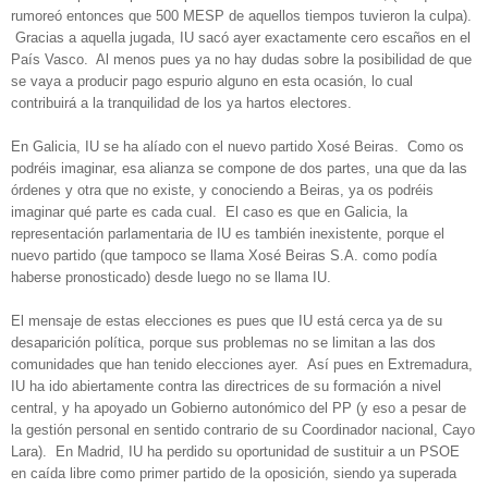
rumoreó entonces que 500 MESP de aquellos tiempos tuvieron la culpa).
Gracias a aquella jugada, IU sacó ayer exactamente cero escaños en el
País Vasco. Al menos pues ya no hay dudas sobre la posibilidad de que
se vaya a producir pago espurio alguno en esta ocasión, lo cual
contribuirá a la tranquilidad de los ya hartos electores.
En Galicia, IU se ha alíado con el nuevo partido Xosé Beiras. Como os
podréis imaginar, esa alianza se compone de dos partes, una que da las
órdenes y otra que no existe, y conociendo a Beiras, ya os podréis
imaginar qué parte es cada cual. El caso es que en Galicia, la
representación parlamentaria de IU es también inexistente, porque el
nuevo partido (que tampoco se llama Xosé Beiras S.A. como podía
haberse pronosticado) desde luego no se llama IU.
El mensaje de estas elecciones es pues que IU está cerca ya de su
desaparición política, porque sus problemas no se limitan a las dos
comunidades que han tenido elecciones ayer. Así pues en Extremadura,
IU ha ido abiertamente contra las directrices de su formación a nivel
central, y ha apoyado un Gobierno autonómico del PP (y eso a pesar de
la gestión personal en sentido contrario de su Coordinador nacional, Cayo
Lara). En Madrid, IU ha perdido su oportunidad de sustituir a un PSOE
en caída libre como primer partido de la oposición, siendo ya superada