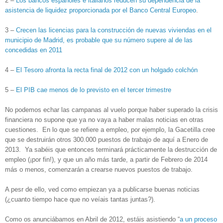
2 –
Los bancos españoles e italianos reducen su dependencia de la
asistencia de liquidez proporcionada por el Banco Central Europeo
.
3 –
Crecen las licencias para la construcción de nuevas viviendas en el
municipio de Madrid, es probable que su número supere al de las
concedidas en 2011
4 –
El Tesoro afronta la recta final de 2012 con un holgado colchón
5 –
El PIB cae menos de lo previsto en el tercer trimestre
No podemos echar las campanas al vuelo porque haber superado la crisis
financiera no supone que ya no vaya a haber malas noticias en otras
cuestiones. En lo que se refiere a empleo, por ejemplo, la Gacetilla cree
que se destruirán otros 300.000 puestos de trabajo de aquí a Enero de
2013. Ya sabéis que entonces terminará prácticamente la destrucción de
empleo (¡por fin!), y que un año más tarde, a partir de Febrero de 2014
más o menos, comenzarán a crearse nuevos puestos de trabajo.
A pesr de ello, ved como empiezan ya a publicarse buenas noticias
(¿cuanto tiempo hace que no veíais tantas juntas?).
Como os anunciábamos en Abril de 2012, estáis asistiendo “
a un proceso