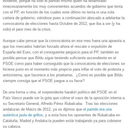
evidente, porque ha sido el partido mismo quien ha dinamitado
innecesariamente los muy convenientes acuerdos de gobierno que tenía
con el PP, en función de los cuales este último no tenía ni una sola
cartera de gobierno, viéndose pues a continuación abocado a adelantar la
convocatoria de elecciones hasta Octubre de 2012, que iba a ser (y ha
sido) el peor mes de la crisis.
Aunque cabe pensar que la convocatoria en ese mes fuera una apuesta a
que los mercados habrían forzado ahora el rescate o expulsión de
España del Euro, con el consiguiente perjjuicio para el PP, también es
posible pensar que Bildu sigue teniendo suficiente ascendiente en el
PSOE como para haber conseguido que la convocatoria de elecciones se
hiciese justo en el momento más propicio para inflar el voto de protesta y
antisistema, que favorece a los proetarras. ¿Como es posible que Bildu
siempre consiga que el PSOE juegue a su favor?
De una forma u otra, el sorprendente harakiri político del PSOE en el
País Vasco puede ser la gota que colme el vaso de la oposición interna a
su Secretario General, Alfredo Pérez Rubalcaba. Tras las elecciones
andaluzas de Marzo de 2012, ya os dijimos que
el partido era una
auténtica jaula de grillos
, y a esta hora los oponentes de Rubalcaba en
Cataluña, Madrid y Andalucía pueden estár trabajando ya para cobrarse
su cabeza.