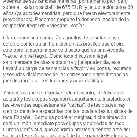
Además de sus famosas mentiras (por llamar al pan, pan)
sobre el "salario social" de 675 EUR, y la jubilación a los 60
años (ya autodesmentidas, pero que fueron electoralmente
provechosas), Podemos propone la despenalización de la
ocupación ilegal de viviendas "vacías".
Claro, como se imaginarán aquellos de vosotros cuyo
cerebro contenga un hemisferio más práctico que el otro,
esto abre la puerta a que se discuta qué es una vivenda
"vacía" a nivel legal. Como toda discusión legal,
salpimentada de citas a doctrina y jurisprudencia, esta
llevará su carga de sentencias a favor y en contra, recursos
y sesudos dictámenes de las correspondientes instancias
jurisdiccionales... en fin, años y años de litigio.
Y mientras que se resuelve todo el asunto, la Policía no
actuará y los okupas seguirán tranquilamente instalados en
las viviendas supuestamente "vacías", de las cuales hay
cientos de miles esparcidas por las localidades turísticas de
toda España. Como os podréis imaginar, dicha situación
será un imán inmediato para okupas y nómadas de toda
Europa y más allá, que acudirán prestos a beneficiarse del
sol y las leyes (o su ausencia) de la España de Podemos.