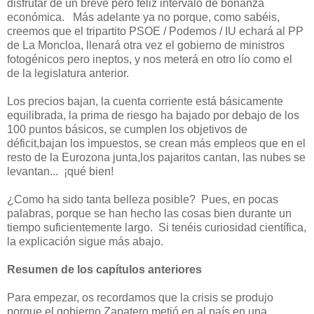
disfrutar de un breve pero feliz intervalo de bonanza
económica. Más adelante ya no porque, como sabéis,
creemos que el tripartito PSOE / Podemos / IU echará al PP
de La Moncloa, llenará otra vez el gobierno de ministros
fotogénicos pero ineptos, y nos meterá en otro lío como el
de la legislatura anterior.
Los precios bajan, la cuenta corriente está básicamente
equilibrada, la prima de riesgo ha bajado por debajo de los
100 puntos básicos, se cumplen los objetivos de
déficit,bajan los impuestos, se crean más empleos que en el
resto de la Eurozona junta,los pajaritos cantan, las nubes se
levantan... ¡qué bien!
¿Como ha sido tanta belleza posible? Pues, en pocas
palabras, porque se han hecho las cosas bien durante un
tiempo suficientemente largo. Si tenéis curiosidad científica,
la explicación sigue más abajo.
Resumen de los capítulos anteriores
Para empezar, os recordamos que la crisis se produjo
porque el gobierno Zapatero metió en al país en una