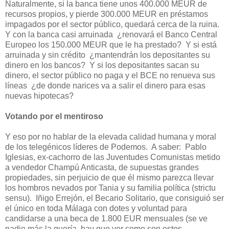
Naturalmente, si la banca tiene unos 400.000 MEUR de
recursos propios, y pierde 300.000 MEUR en préstamos
impagados por el sector público, quedará cerca de la ruina.
Y con la banca casi arruinada ¿renovará el Banco Central
Europeo los 150.000 MEUR que le ha prestado? Y si está
arruinada y sin crédito ¿mantendrán los depositantes su
dinero en los bancos? Y si los depositantes sacan su
dinero, el sector público no paga y el BCE no renueva sus
líneas ¿de donde narices va a salir el dinero para esas
nuevas hipotecas?
Votando por el mentiroso
Y eso por no hablar de la elevada calidad humana y moral
de los telegénicos líderes de Podemos. A saber: Pablo
Iglesias, ex-cachorro de las Juventudes Comunistas metido
a vendedor Champú Anticasta, de supuestas grandes
propiedades, sin perjuicio de que él mismo parezca llevar
los hombros nevados por Tania y su familia política (strictu
sensu). Iñigo Errejón, el Becario Solitario, que consiguió ser
el único en toda Málaga con dotes y voluntad para
candidarse a una beca de 1.800 EUR mensuales (se ve
nadie más la quería, hay que ver como son estos