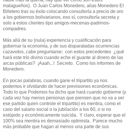
malagueños). O Juan Carlos Monedero, alias Monedero El
Billetero tras su éxito colocando consultoría a precio de oro
a los gobiernos bolivarianos, eso sí, consultoría secreta y
solo a estos clientes tipo amigos-mecenas-padrinos-
compadres.
Más allá de su (nula) experiencia y cualificación para
gobernar la economía, y de sus disparatadas ocurrencias
cazavotos, cabe preguntarse: con estos precedentes ¿qué
hará este trío divino cuando eche el guante al dinero de las
arcas públicas? ¡Aaah...! Secreto. Como los informes de
Monedero.
En pocas palabras, cuando gane el tripartito ya nos
podemos ir olvidando de hacer previsiones económicas.
Todo lo que Podemos ha dicho que hará cuando gobierne (y
cada vez hay menos personas que piensen que no va a ser
ese partido quien controle el tripartito) es mentira, como el
caso del salario social o la jubilación a los 60, o si no
estúpido y económicamente suicida. Y claro, esperar que el
100% sea mentira es demasiado optimista. Parece mucho
más probable que hagan al menos una parte de sus