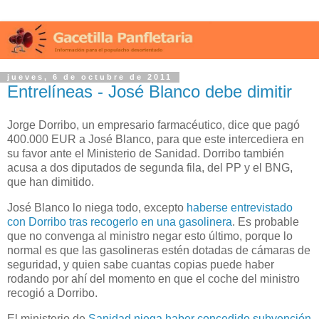
jueves, 6 de octubre de 2011
Entrelíneas - José Blanco debe dimitir
Jorge Dorribo, un empresario farmacéutico, dice que pagó
400.000 EUR a José Blanco, para que este intercediera en
su favor ante el Ministerio de Sanidad. Dorribo también
acusa a dos diputados de segunda fila, del PP y el BNG,
que han dimitido.
José Blanco lo niega todo, excepto
haberse entrevistado
con Dorribo tras recogerlo en una gasolinera
. Es probable
que no convenga al ministro negar esto último, porque lo
normal es que las gasolineras estén dotadas de cámaras de
seguridad, y quien sabe cuantas copias puede haber
rodando por ahí del momento en que el coche del ministro
recogió a Dorribo.
El ministerio de
Sanidad niega haber concedido subvención