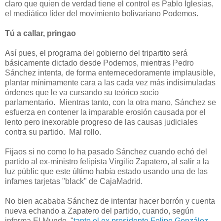
claro que quien de verdad tiene el control es Pablo Iglesias,
el mediático líder del movimiento bolivariano Podemos.
Tú a callar, pringao
Así pues, el programa del gobierno del tripartito será
básicamente dictado desde Podemos, mientras Pedro
Sánchez intenta, de forma enternecedoramente implausible,
plantar mínimamente cara a las cada vez más indisimuladas
órdenes que le va cursando su teórico socio
parlamentario. Mientras tanto, con la otra mano, Sánchez se
esfuerza en contener la imparable erosión causada por el
lento pero inexorable progreso de las causas judiciales
contra su partido. Mal rollo.
Fijaos si no como lo ha pasado Sánchez cuando echó del
partido al ex-ministro felipista Virgilio Zapatero, al salir a la
luz públic que este último había estado usando una de las
infames tarjetas "black" de CajaMadrid.
No bien acababa Sánchez de intentar hacer borrón y cuenta
nueva echando a Zapatero del partido, cuando, según
informa El Mundo, "
tanto el ex presidente Felipe González